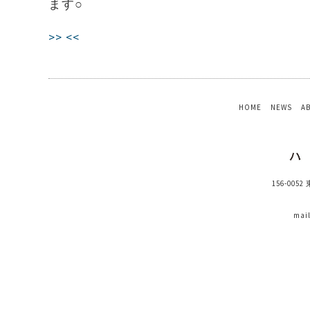
ます○
>>
<<
HOME
NEWS
A
156-005
mai