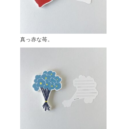
真っ赤な苺。