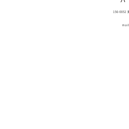
156-005
mai